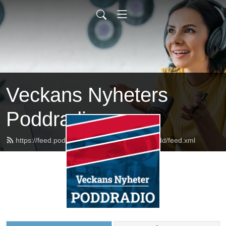
Veckans Nyheters
Poddradio
https://feed.podbean.com/veckansnyheterpodd/feed.xml