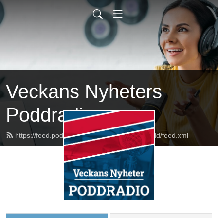
Veckans Nyheters
Poddradio
https://feed.podbean.com/veckansnyheterpodd/feed.xml